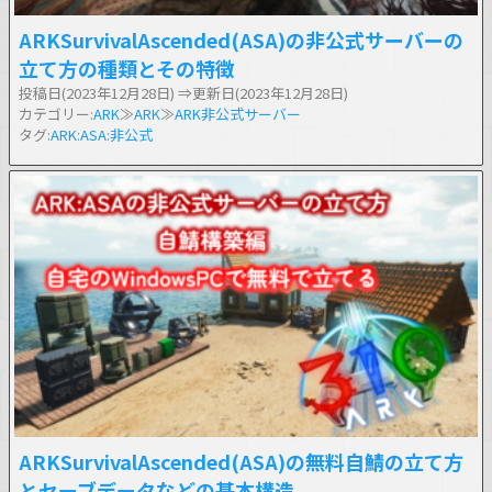
ARKSurvivalAscended(ASA)の非公式サーバーの
立て方の種類とその特徴
投稿日(2023年12月28日)
⇒更新日(2023年12月28日)
カテゴリー:
ARK
≫
ARK
≫
ARK非公式サーバー
タグ:
ARK
:
ASA
:
非公式
ARKSurvivalAscended(ASA)の無料自鯖の立て方
とセーブデータなどの基本構造