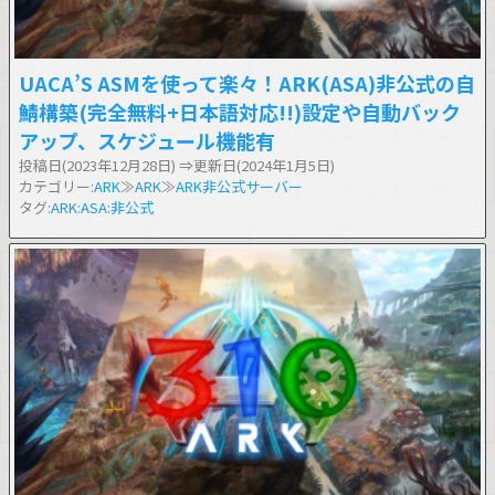
UACA’S ASMを使って楽々！ARK(ASA)非公式の自
鯖構築(完全無料+日本語対応!!)設定や自動バック
アップ、スケジュール機能有
投稿日(2023年12月28日)
⇒更新日(2024年1月5日)
カテゴリー:
ARK
≫
ARK
≫
ARK非公式サーバー
タグ:
ARK
:
ASA
:
非公式