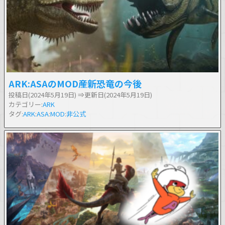
ARK:ASAのMOD産新恐竜の今後
投稿日(2024年5月19日)
⇒更新日(2024年5月19日)
カテゴリー:
ARK
タグ:
ARK
:
ASA
:
MOD
:
非公式