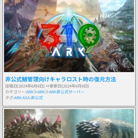
非公式鯖管理向けキャラロスト時の復元方法
投稿日(2024年6月6日)
⇒更新日(2024年6月6日)
カテゴリー:
ARK
≫
ARK
≫
ARK非公式サーバー
タグ:
ARK
:
ASA
:
非公式