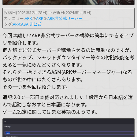
投稿日(2023年12月28日)
⇒更新日(2024年1月5日)
カテゴリー:
ARK
≫
ARK
≫
ARK非公式サーバー
タグ:
ARK
:
ASA
:
非公式
今回は難しいARK非公式サーバーの構築は簡単にできるアプ
リを紹介します。
個人鯖で非公式サーバーを稼働させるのは簡単なのですが、
バックアップ、シャットダウンタイマー等々の付随機能を考
えると一気にめんどくさくなります。
それらを一括でできるASM(ARKサーバーマネージャー)なる
ものが世の中にはたくさんあります。
その一つを今回は紹介します。
追記:2.0で一部日本語対応されました！設定から日本語を選
んで起動しなおすと日本語になります。
ゲーム設定に関してはまだ英語のようです。