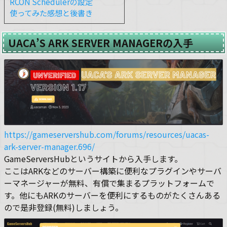
RCON Schedulerの設定
使ってみた感想と後書き
UACA’S ARK SERVER MANAGERの入手
https://gameservershub.com/forums/resources/uacas-
ark-server-manager.696/
GameServersHubというサイトから入手します。
ここはARKなどのサーバー構築に便利なプラグインやサーバ
ーマネージャーが無料、有償で集まるプラットフォームで
す。他にもARKのサーバーを便利にするものがたくさんある
ので是非登録(無料)しましょう。