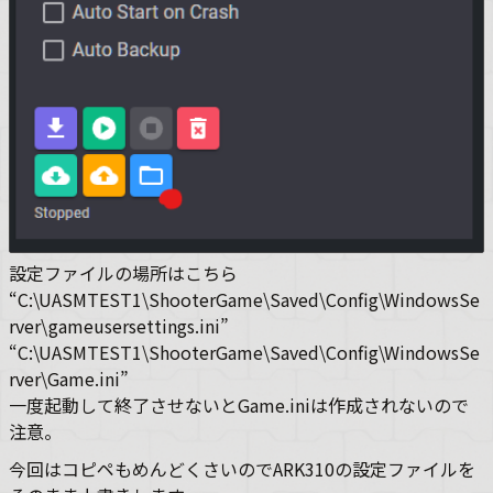
設定ファイルの場所はこちら
“C:\UASMTEST1\ShooterGame\Saved\Config\WindowsSe
rver\gameusersettings.ini”
“C:\UASMTEST1\ShooterGame\Saved\Config\WindowsSe
rver\Game.ini”
一度起動して終了させないとGame.iniは作成されないので
注意。
今回はコピペもめんどくさいのでARK310の設定ファイルを