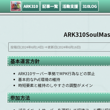
ARK310
記事一覧
活動支援
310LOG
ARK310Soul
投稿日(2024年6月14日)
⇒更新日(2024年6月16日)
基本運営方針
ARK310サーバー準拠でMPK行為などの禁止
基本的なPvE環境の維持
時短要素と維持のしやすさの調整がメイン
参加方法