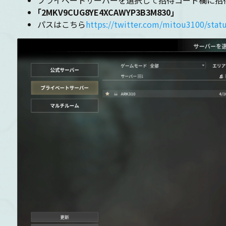
プライベートサーバーを選択して招待コード欄に招
｢2MKV9CUG8YE4XCAWYP3B3M830｣
パスはこちら
https://twitter.com/mitou3100/sta