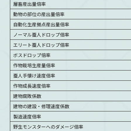
層畜産出量倍率
動物の部位の産出量倍率
自動化生産拠点産出量倍率
ノーマル蚕人ドロップ倍率
エリート蚕人ドロップ倍率
ボスドロップ倍率
作物栽培生産量倍率
蚕人手懐け速度倍率
作物成長速度倍率
建物腐敗係数
建物の建設・修理速度係数
製造速度倍率
野生モンスターへのダメージ倍率