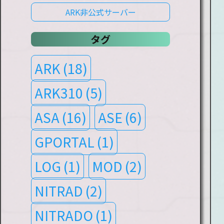
ARK非公式サーバー
タグ
ARK
(18)
ARK310
(5)
ASA
(16)
ASE
(6)
GPORTAL
(1)
LOG
(1)
MOD
(2)
NITRAD
(2)
NITRADO
(1)