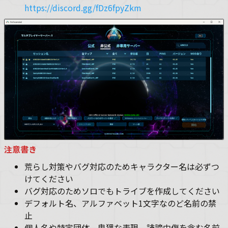
https://discord.gg/fDz6fpyZkm
注意書き
荒らし対策やバグ対応のためキャラクター名は必ずつ
けてください
バグ対応のためソロでもトライブを作成してください
デフォルト名、アルファベット1文字なのど名前の禁
止
個人名や特定団体、卑猥な表現、誹謗中傷を含む名前