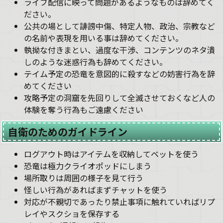
ライブ配信に映って問題があるようなものは辞めてく
ださい。
公共の場として誹謗中傷、特定人物、政治、宗教など
の名前や表現を用いる事は辞めてください。
執拗な付きまとい、過度な干渉、コンテンツのネタ潰
しのような迷惑行為も辞めてください。
テイム予定の恐竜を意図的に殺すなどの妨害行為を辞
めてください
攻略予定の洞窟を先回りして全滅させておくなど人の
体験を奪う行為もご遠慮ください
自衛のためのガイドライン
ログアウト時はアイテムを収納してベットを使う
恐竜は極力クライオポッドにしまう
場所取りは周囲の様子を見て行う
怪しい行為があればまずチャットを使う
対応が不親切であったり禁止事項に触れていればリプ
レイやスクショを保存する