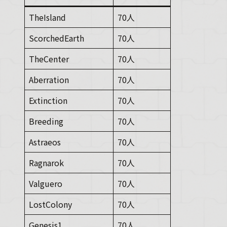
TheIsland
70人
ScorchedEarth
70人
TheCenter
70人
Aberration
70人
Extinction
70人
Breeding
70人
Astraeos
70人
Ragnarok
70人
Valguero
70人
LostColony
70人
Genesis1
70人