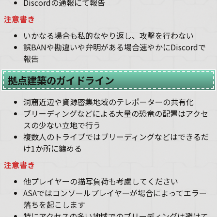
Discordの通報にて報告
注意書き
いかなる場合も私的なやり返し、攻撃を行わない
誤BANや勘違いや弁明がある場合速やかにDiscordで
報告
拠点建築のガイドライン
洞窟近辺や資源密集地域のテレポーターの共有化
ブリーディングなどによる大量の恐竜の配置はアクセ
スの少ない立地で行う
複数人のトライブではブリーディングなどはできるだ
け1か所に纏める
注意書き
他プレイヤーの描写負荷も考慮してください
ASAではコンソールプレイヤーが場合によってエラー
落ちを起こします
特にアクセスの多い地域でのブリーディングは避けて