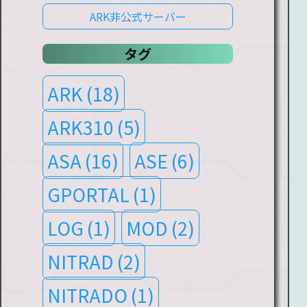
ARK非公式サーバー
タグ
ARK
(18)
ARK310
(5)
ASA
(16)
ASE
(6)
GPORTAL
(1)
LOG
(1)
MOD
(2)
NITRAD
(2)
NITRADO
(1)