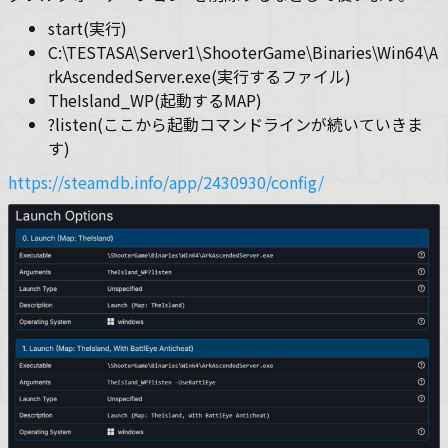
start(実行)
C:\TESTASA\Server1\ShooterGame\Binaries\Win64\A
rkAscendedServer.exe(実行するファイル)
TheIsland_WP(起動するMAP)
?listen(ここから起動コマンドラインが続いていきま
す)
https://steamdb.info/app/2430930/config/