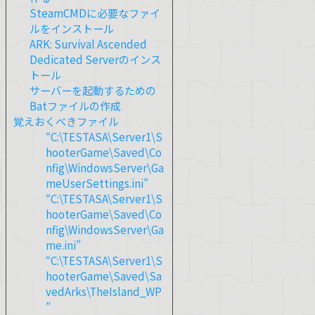
SteamCMDに必要なファイ
ルをインストール
ARK: Survival Ascended
Dedicated Serverのインス
トール
サーバーを起動するための
Batファイルの作成
覚えおくべきファイル
“C:\TESTASA\Server1\S
hooterGame\Saved\Co
nfig\WindowsServer\Ga
meUserSettings.ini”
“C:\TESTASA\Server1\S
hooterGame\Saved\Co
nfig\WindowsServer\Ga
me.ini”
“C:\TESTASA\Server1\S
hooterGame\Saved\Sa
vedArks\TheIsland_WP
”