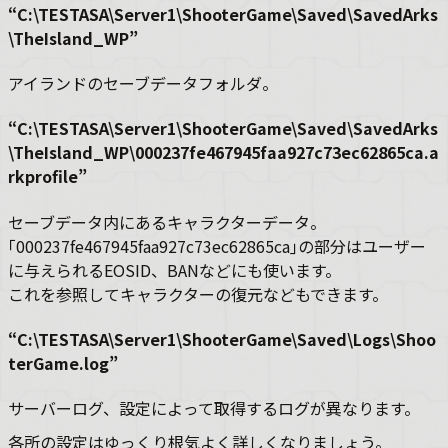
“C:\TESTASA\Server1\ShooterGame\Saved\SavedArks
\TheIsland_WP”
アイランドのセーブデータフォルダ。
“C:\TESTASA\Server1\ShooterGame\Saved\SavedArks
\TheIsland_WP\000237fe467945faa927c73ec62865ca.a
rkprofile”
セーブデータ内にあるキャラクターデータ。
｢000237fe467945faa927c73ec62865ca｣の部分はユーザー
に与えられるEOSID、BANなどにも使います。
これを参照してキャラクターの復元などもできます。
“C:\TESTASA\Server1\ShooterGame\Saved\Logs\Shoo
terGame.log”
サーバーログ、設定によって取得するログが異なります。
各所の設定はゆっくり根気よく詳しくなりましょう。