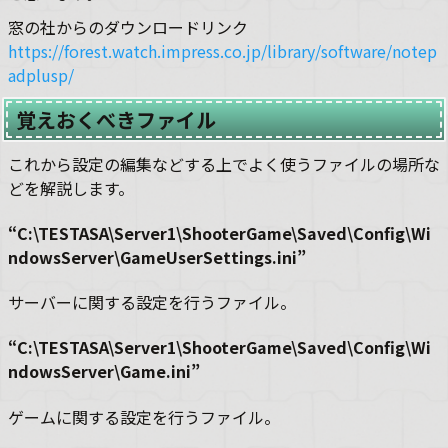
窓の社からのダウンロードリンク
https://forest.watch.impress.co.jp/library/software/notep
adplusp/
覚えおくべきファイル
これから設定の編集などする上でよく使うファイルの場所な
どを解説します。
“C:\TESTASA\Server1\ShooterGame\Saved\Config\Wi
ndowsServer\GameUserSettings.ini”
サーバーに関する設定を行うファイル。
“C:\TESTASA\Server1\ShooterGame\Saved\Config\Wi
ndowsServer\Game.ini”
ゲームに関する設定を行うファイル。