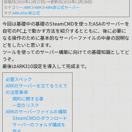
投稿日(2023年12月27日)
⇒更新日(2023年12月28日)
カテゴリー:
ARK
≫
ARK
≫
ARK非公式サーバー
タグ:
ARK
:
ASA
:
非公式
今回は基礎中の基礎のSteamCMDを使ったASAのサーバーを
自宅のPC上で動かす方法を紹介するとともに、後に必要に
なる操作のために基本的なサーバーファイルの中身の説明な
どをしたいと思います。
ツールを使ってのサーバー構築に向けての基礎知識としてど
うぞ。
最後はARK310設定を導入して完成まで。
必要スペック
ARKのサーバーを立てるうえで
の注意事項
規約に関する事
一定のリスク
ARKのサーバーファイルの構築
SteamCMDのダウンロード
サーバーのフォルダ構成を
作る