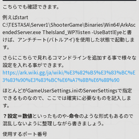
こちらでも確認できます。
例えばstart
C:\TESTASA\Server1\ShooterGame\Binaries\Win64\ArkAsc
endedServer.exe TheIsland_WP?listen -UseBattlEyeと書
けば、アンチチート(バトルアイ)を使用した状態で起動しま
す。
さらにこちらで見れるコマンドラインを追加する事で様々な
設定を入れる事ができます。
https://ark.wiki.gg/ja/wiki/%E3%82%B5%E3%83%BC%E
3%83%90%E3%83%BC%E6%A7%8B%E6%88%90
ほとんどがGameUserSettings.iniのServerSettingsで指定
できるものなので、ここでは確実に必要なものを記入しま
す。
？設定＝数値
といったものや
-命令
のような形式もあるので
混乱しないように整理しながら書きましょう。
使用するポート番号