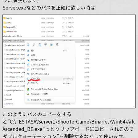
Server.exeなどのパスを正確に欲しい時は
このようにパスのコピーをする
と”C:\TESTASA\Server1\ShooterGame\Binaries\Win64\Ark
Ascended_BE.exe”っとクリップボードにコピーされるので
ダブルクォーテーション”を削除するなどして使います。