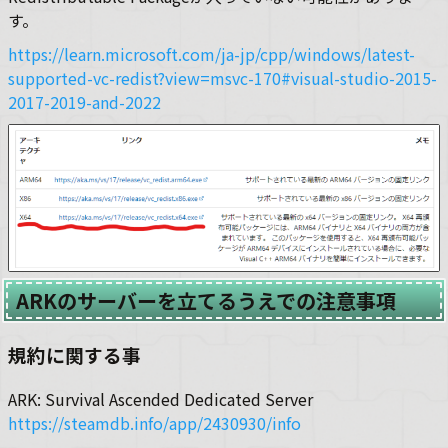
す。
https://learn.microsoft.com/ja-jp/cpp/windows/latest-
supported-vc-redist?view=msvc-170#visual-studio-2015-
2017-2019-and-2022
ARKのサーバーを立てるうえでの注意事項
規約に関する事
ARK: Survival Ascended Dedicated Server
https://steamdb.info/app/2430930/info