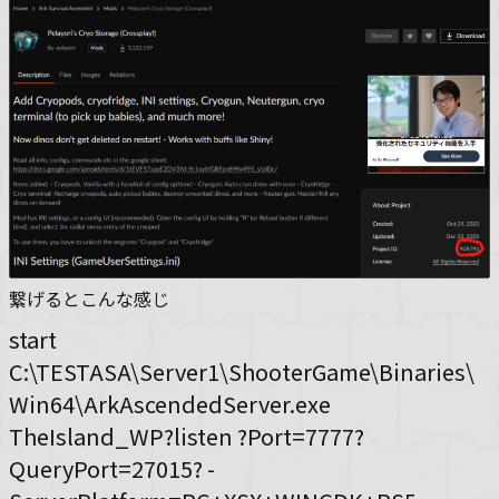
繋げるとこんな感じ
start
C:\TESTASA\Server1\ShooterGame\Binaries\
Win64\ArkAscendedServer.exe
TheIsland_WP?listen ?Port=7777?
QueryPort=27015? -