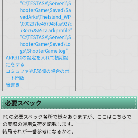
“C:\TESTASA\Server1\S
hooterGame\Saved\Sa
vedArks\TheIsland_WP
\000237fe467945faa927c
73ec62865ca.arkprofile”
“C:\TESTASA\Server1\S
hooterGame\Saved\Lo
gs\ShooterGame.log”
ARK310の設定を入れて初期設
定をする
コミュファ光F5648の場合のポ
ート開放
後書き
必要スペック
PCの必要スペック各所で様々ありますが、ここはこちらで
の実際の運用負荷を記載します。
結局それが一番参考になるかと。