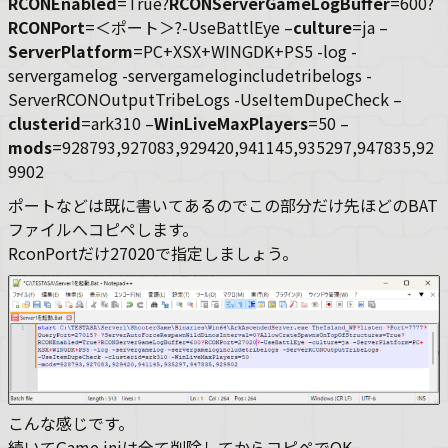
RCONEnabled
=True?
RCONServerGameLogBuffer
=600?
RCONPort
=＜ポート＞?-UseBattlEye –
culture
=ja –
ServerPlatform
=PC+XSX+WINGDK+PS5 -log -
servergamelog -servergamelogincludetribelogs -
ServerRCONOutputTribeLogs -UseItemDupeCheck –
clusterid
=ark310 –
WinLiveMaxPlayers
=50 –
mods
=928793,927083,929420,941145,935297,947835,92
9902
ポートなどは既に書いてあるのでこの部分だけ先ほどのBAT
ファイルへコピペします。
RconPortだけ27020で指定しましょう。
こんな感じです。
続いてGame.iniは全て削除してからコピペでOK。