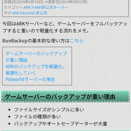
投稿日(2024年6月30日)
⇒更新日(2024年6月30日)
カテゴリー:
ARK
≫
ARK非公式サーバー
タグ:
ARK
:
ASA
:
ASE
:
非公式
今回はARKサーバーなど、ゲームサーバーをフルバックアッ
プすると重いので軽量化する流れをメモ。
BunBackupの基本的な使い方は
こちら
ゲームサーバーのバックアップ
が重い理由
ARKのバックアップを軽量化、
最適化していく
Palworldサーバーの場合
ゲームサーバーのバックアップが重い理由
ファイルサイズがシンプルに多い
ファイルの種類が多い
バックアップやオートセーブデーターが大量